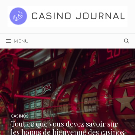
Aller
au
contenu
MENU
CASINOS
Tout ce que vous devez savoir sur
les bonus de bienvenue des casinos