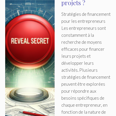
projets ?
Stratégies de financement
pour les entrepreneurs
Les entrepreneurs sont
constamment à la
recherche de moyens
efficaces pour financer
leurs projets et
développer leurs
activités. Plusieurs
stratégies de financement
peuvent être explorées
pour répondre aux
besoins spécifiques de
chaque entrepreneur, en
fonction de la nature de