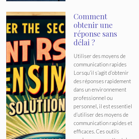
Comment
obtenir une
réponse sans
délai ?
Utiliser des moyens de
communication rapides
Lorsqu’il s’agit d’obtenir
des réponses rapidement
dans un environnement
professionnel ou
personnel, il est essentiel
d’utiliser des moyens de
communication rapides et
efficaces. Ces outils