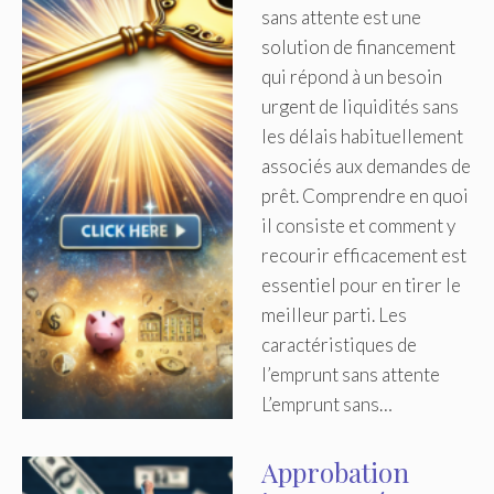
sans attente est une
solution de financement
qui répond à un besoin
urgent de liquidités sans
les délais habituellement
associés aux demandes de
prêt. Comprendre en quoi
il consiste et comment y
recourir efficacement est
essentiel pour en tirer le
meilleur parti. Les
caractéristiques de
l’emprunt sans attente
L’emprunt sans…
Approbation