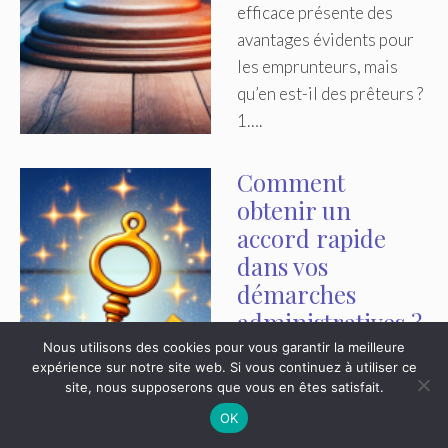
efficace présente des
avantages évidents pour
les emprunteurs, mais
qu’en est-il des prêteurs ?
1….
Comment
obtenir un
accord rapide
dans vos
démarches
administratives ?
Nous utilisons des cookies pour vous garantir la meilleure
Comprendre les étapes
expérience sur notre site web. Si vous continuez à utiliser ce
site, nous supposerons que vous en êtes satisfait.
nécessaires Lorsqu’il
OK
s’agit d’obtenir un accord
rapide, il est essentiel de