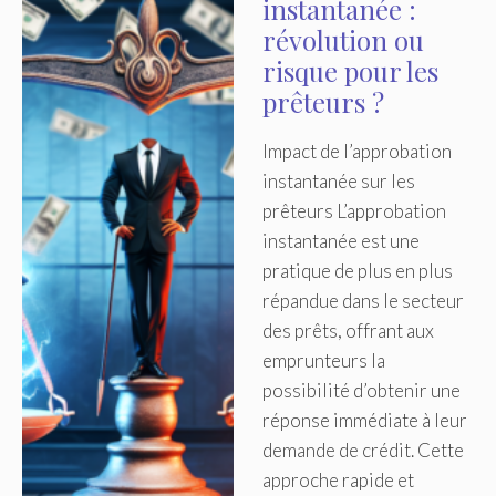
instantanée :
révolution ou
risque pour les
prêteurs ?
Impact de l’approbation
instantanée sur les
prêteurs L’approbation
instantanée est une
pratique de plus en plus
répandue dans le secteur
des prêts, offrant aux
emprunteurs la
possibilité d’obtenir une
réponse immédiate à leur
demande de crédit. Cette
approche rapide et