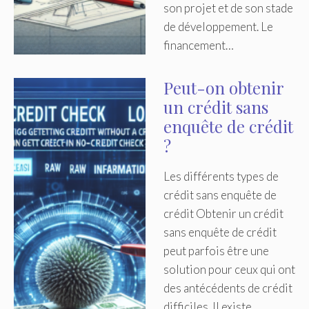
son projet et de son stade
de développement. Le
financement…
Peut-on obtenir
un crédit sans
enquête de crédit
?
Les différents types de
crédit sans enquête de
crédit Obtenir un crédit
sans enquête de crédit
peut parfois être une
solution pour ceux qui ont
des antécédents de crédit
difficiles. Il existe