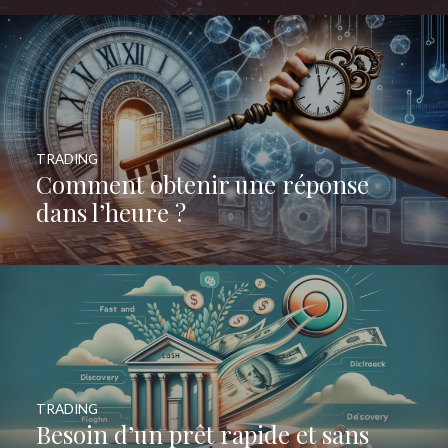
TRADING
Comment obtenir une réponse
dans l’heure ?
TRADING
Besoin d’un prêt rapide et sans