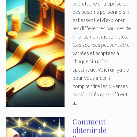
projet, une entreprise ou
des besoins personnels, il
est essentiel d’explorer
les différentes sources de
financement disponibles.
Ces sources peuvent être
variées et adaptées à
chaque situation
spécifique. Voici un guide
pour vous aider à
comprendre les diverses
possibilités qui s’offrent
à…
Comment
obtenir de