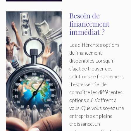
Besoin de
financement
immédiat ?
Les différentes options
de financement
disponibles Lorsqu’il
s’agit de trouver des
solutions de financement,
il est essentiel de
connaître les différentes
options qui s’offrent à
vous. Que vous soyez une
entreprise en pleine
croissance, un