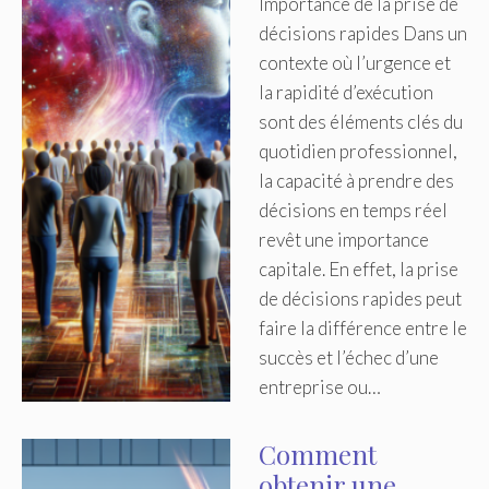
Importance de la prise de
décisions rapides Dans un
contexte où l’urgence et
la rapidité d’exécution
sont des éléments clés du
quotidien professionnel,
la capacité à prendre des
décisions en temps réel
revêt une importance
capitale. En effet, la prise
de décisions rapides peut
faire la différence entre le
succès et l’échec d’une
entreprise ou…
Comment
obtenir une