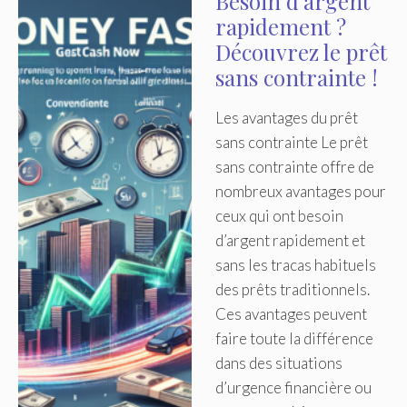
Besoin d’argent
rapidement ?
Découvrez le prêt
sans contrainte !
Les avantages du prêt
sans contrainte Le prêt
sans contrainte offre de
nombreux avantages pour
ceux qui ont besoin
d’argent rapidement et
sans les tracas habituels
des prêts traditionnels.
Ces avantages peuvent
faire toute la différence
dans des situations
d’urgence financière ou