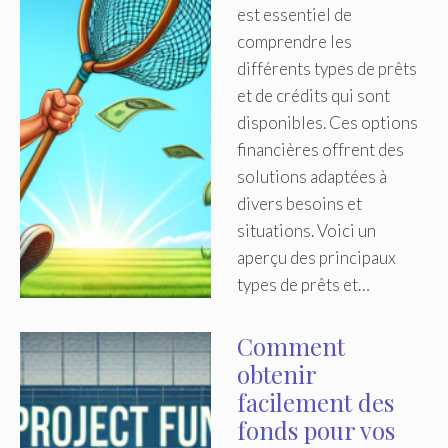
est essentiel de
comprendre les
différents types de prêts
et de crédits qui sont
disponibles. Ces options
financières offrent des
solutions adaptées à
divers besoins et
situations. Voici un
aperçu des principaux
types de prêts et…
Comment
obtenir
facilement des
fonds pour vos