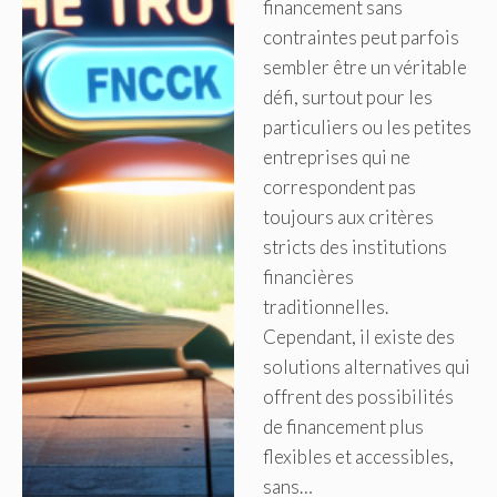
financement sans
contraintes peut parfois
sembler être un véritable
défi, surtout pour les
particuliers ou les petites
entreprises qui ne
correspondent pas
toujours aux critères
stricts des institutions
financières
traditionnelles.
Cependant, il existe des
solutions alternatives qui
offrent des possibilités
de financement plus
flexibles et accessibles,
sans…