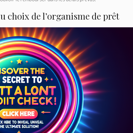
 du choix de l’organisme de prêt