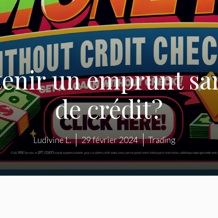
nir un emprunt sans
de crédit?
Ludivine L.
29 février 2024
Trading