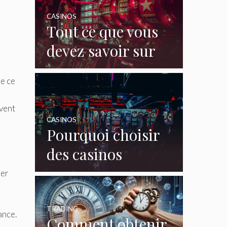
CASINOS
Tout ce que vous
devez savoir sur
les bonus de
de ce
bienvenue des
casinos en ligne
uvent
CASINOS
Pourquoi choisir
des casinos
acceptant PayPal
ner
?
TRADING
ance.
Comment obtenir