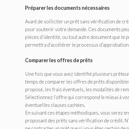
Préparer les documents nécessaires
Avant de solliciter un prêt sans vérification de c
pour soutenir votre demande. Ces documents peuv
pièces d’identité, ou tout autre document que le
permettra d’accélérer le processus d’approbation 
Comparer les offres de prêts
Une fois que vous avez identifié plusieurs prêteur
temps de comparer les offres de prêts disponibles
proposé, les frais éventuels, les modalités de re
Sélectionnez l’offre qui correspond le mieux à vos
éventuelles clauses cachées.
En suivant ces étapes méthodiques, vous serez en
proposant des prêts sans vérification de crédit. 
ne contracter un prêt que si vous êtes certain de 