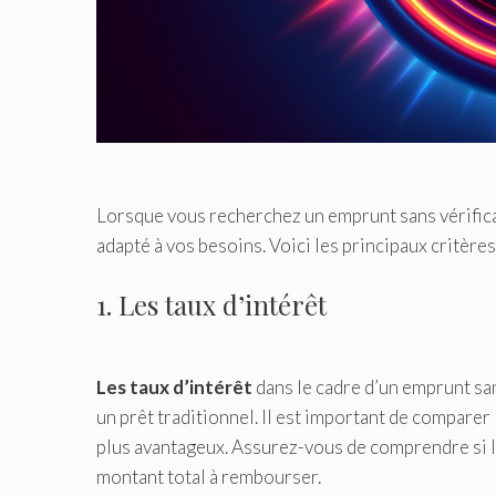
Lorsque vous recherchez un emprunt sans vérificati
adapté à vos besoins. Voici les principaux critère
1. Les taux d’intérêt
Les taux d’intérêt
dans le cadre d’un emprunt san
un prêt traditionnel. Il est important de comparer
plus avantageux. Assurez-vous de comprendre si le t
montant total à rembourser.