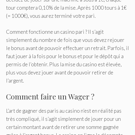
tour comptera 0,10% de la mise. Après 1000 tours à 1€
(= 1000€), vous aurez terminé votre pari.
Comment fonctionne un casino pari ? Il s’agit
simplement du nombre de fois que vous devez rejouer
le bonus avant de pouvoir effectuer un retrait. Parfois, il
faut jouer à la fois pour le bonus et pour le dépôt qui a
permis de l’obtenir. Plus la mise du casino est élevée,
plus vous devez jouer avant de pouvoir retirer de
l’argent.
Comment faire un Wager ?
L’art de gagner des paris au casino n’est en réalité pas
très compliqué, il s’agit simplement de jouer pour un
certain montant avant de retirer une somme gagnée