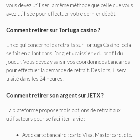
vous devez utiliser la même méthode que celle que vous
avez utilisée pour effectuer votre dernier dépôt.
Comment retirer sur Tortuga casino ?
En ce qui concerne les retraits sur Tortuga Casino, cela
se fait en allant dans l’onglet « caissier » du profil du
joueur. Vous devez y saisir vos coordonnées bancaires
pour effectuer la demande de retrait. Dès lors, il sera
traité dans les 24 heures.
Comment retirer son argent sur JETX ?
La plateforme propose trois options de retrait aux
utilisateurs pour se faciliter la vie :
Avec carte bancaire : carte Visa, Mastercard, etc.