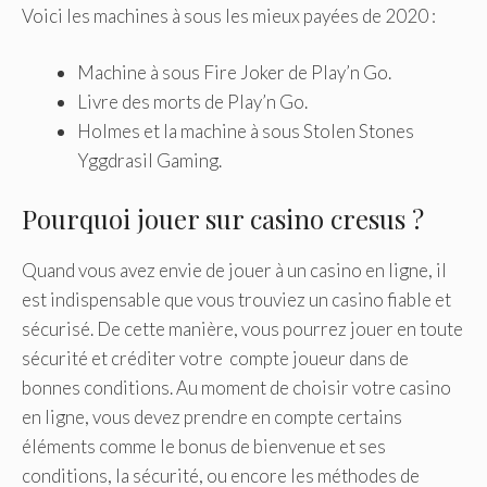
Voici les machines à sous les mieux payées de 2020 :
Machine à sous Fire Joker de Play’n Go.
Livre des morts de Play’n Go.
Holmes et la machine à sous Stolen Stones
Yggdrasil Gaming.
Pourquoi jouer sur casino cresus ?
Quand vous avez envie de jouer à un casino en ligne, il
est indispensable que vous trouviez un casino fiable et
sécurisé. De cette manière, vous pourrez jouer en toute
sécurité et créditer votre compte joueur dans de
bonnes conditions. Au moment de choisir votre casino
en ligne, vous devez prendre en compte certains
éléments comme le bonus de bienvenue et ses
conditions, la sécurité, ou encore les méthodes de