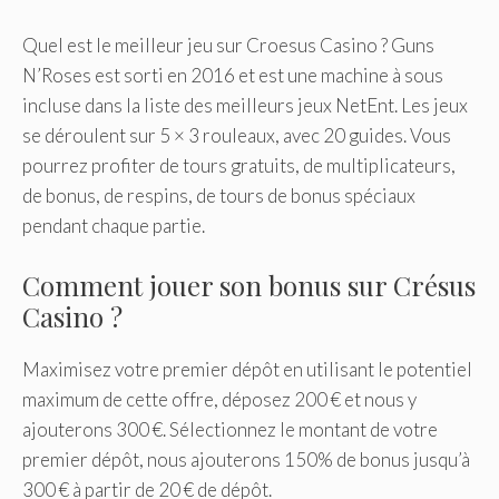
Quel est le meilleur jeu sur Croesus Casino ? Guns
N’Roses est sorti en 2016 et est une machine à sous
incluse dans la liste des meilleurs jeux NetEnt. Les jeux
se déroulent sur 5 × 3 rouleaux, avec 20 guides. Vous
pourrez profiter de tours gratuits, de multiplicateurs,
de bonus, de respins, de tours de bonus spéciaux
pendant chaque partie.
Comment jouer son bonus sur Crésus
Casino ?
Maximisez votre premier dépôt en utilisant le potentiel
maximum de cette offre, déposez 200 € et nous y
ajouterons 300 €. Sélectionnez le montant de votre
premier dépôt, nous ajouterons 150% de bonus jusqu’à
300 € à partir de 20 € de dépôt.