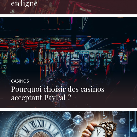
en ligne
CASINOS
Pourquoi choisir des casinos
acceptant PayPal ?