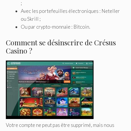
;
Avec les portefeuilles électroniques : Neteller
ou Skrill ;
Ou par crypto-monnaie : Bitcoin.
Comment se désinscrire de Crésus
Casino ?
Votre compte ne peut pas être supprimé, mais nous