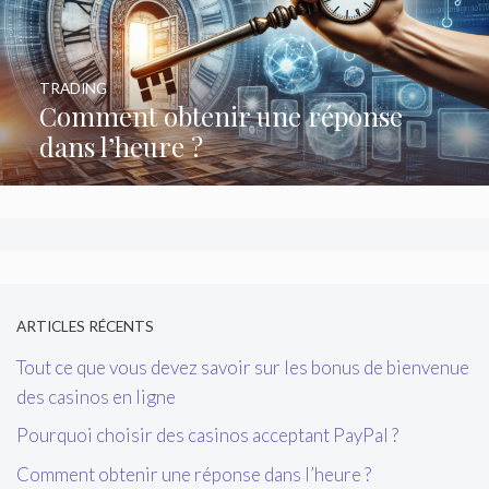
TRADING
Comment obtenir une réponse
dans l’heure ?
ARTICLES RÉCENTS
Tout ce que vous devez savoir sur les bonus de bienvenue
des casinos en ligne
Pourquoi choisir des casinos acceptant PayPal ?
Comment obtenir une réponse dans l’heure ?