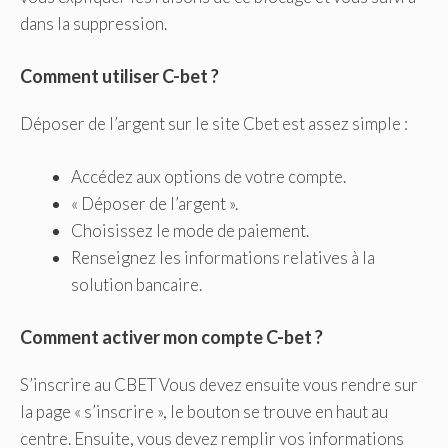
dans la suppression.
Comment utiliser C-bet ?
Déposer de l’argent sur le site Cbet est assez simple :
Accédez aux options de votre compte.
« Déposer de l’argent ».
Choisissez le mode de paiement.
Renseignez les informations relatives à la
solution bancaire.
Comment activer mon compte C-bet ?
S’inscrire au CBET Vous devez ensuite vous rendre sur
la page « s’inscrire », le bouton se trouve en haut au
centre. Ensuite, vous devez remplir vos informations