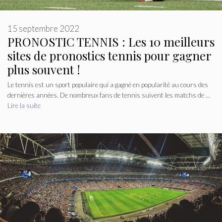
15 septembre 2022
PRONOSTIC TENNIS : Les 10 meilleurs
sites de pronostics tennis pour gagner
plus souvent !
Le tennis est un sport populaire qui a gagné en popularité au cours des
dernières années. De nombreux fans de tennis suivent les matchs de …
Lire la suite