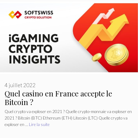
4 juillet 2022
Quel casino en France accepte le
Bitcoin ?
Quel crypto va exploser en 2021 ? Quelle crypto-monnaie va exploser en
2021 ? Bitcoin (BTC) Ethereum (ETH) Litecoin (LTC) Quelle crypto va
exploser en …
Lire la suite