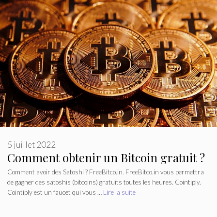
5 juillet 2022
Comment obtenir un Bitcoin gratuit ?
Comment avoir des Satoshi ? FreeBitco.in. FreeBitco.in vous permettra
de gagner des satoshis (bitcoins) gratuits toutes les heures. Cointiply.
Cointiply est un faucet qui vous …
Lire la suite