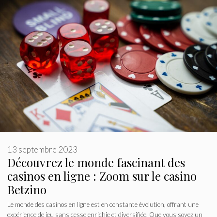
13 septembre 2023
Découvrez le monde fascinant des
casinos en ligne : Zoom sur le casino
Betzino
Le monde des casinos en ligne est en constante évolution, offrant une
expérience de jeu sans cesse enrichie et diversifiée. Que vous soyez un