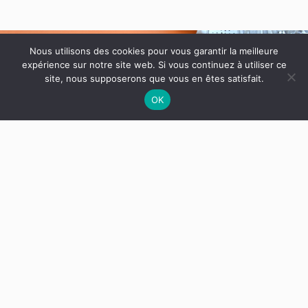
Nous utilisons des cookies pour vous garantir la meilleure
expérience sur notre site web. Si vous continuez à utiliser ce
site, nous supposerons que vous en êtes satisfait.
OK
1 juillet 2022
Comment parier sur un match de
tennis ?
Comment gagner tous les paris sur le tennis ? Le pari simple sur les
matchs de tennis est un gagnant prévisible sur un match individuel. …