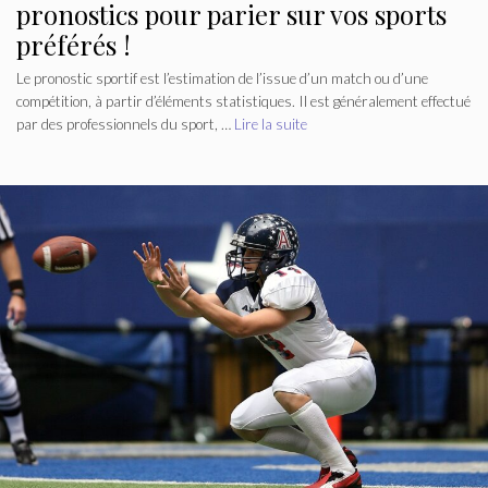
pronostics pour parier sur vos sports
préférés !
Le pronostic sportif est l’estimation de l’issue d’un match ou d’une
compétition, à partir d’éléments statistiques. Il est généralement effectué
par des professionnels du sport, …
Lire la suite