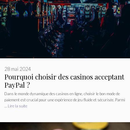
28 mai 2024
Pourquoi choisir des casinos acceptant
PayPal ?
Dans le monde dynamique des casinos en ligne, choisir le bon mode de
paiement est crucial pour une expérience de jeu fluide et sécurisée. Parmi
…
Lire la suite