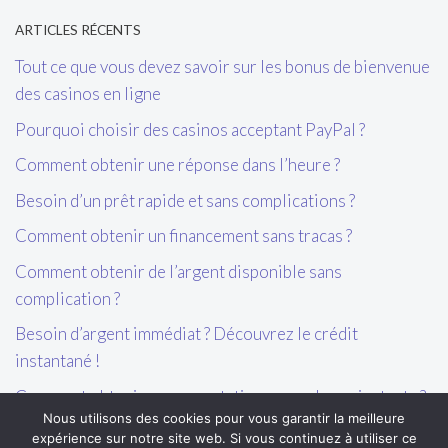
ARTICLES RÉCENTS
Tout ce que vous devez savoir sur les bonus de bienvenue
des casinos en ligne
Pourquoi choisir des casinos acceptant PayPal ?
Comment obtenir une réponse dans l’heure ?
Besoin d’un prêt rapide et sans complications ?
Comment obtenir un financement sans tracas ?
Comment obtenir de l’argent disponible sans
complication ?
Besoin d’argent immédiat ? Découvrez le crédit
instantané !
Comment obtenir une acceptation en quelques instants ?
Nous utilisons des cookies pour vous garantir la meilleure
expérience sur notre site web. Si vous continuez à utiliser ce