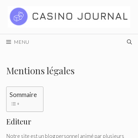
Aller
au
contenu
MENU
Mentions légales
Sommaire
Editeur
Notre site est un blog personnel animé par plusieurs