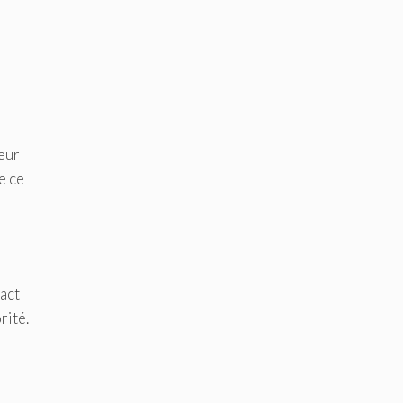
leur
e ce
pact
rité.