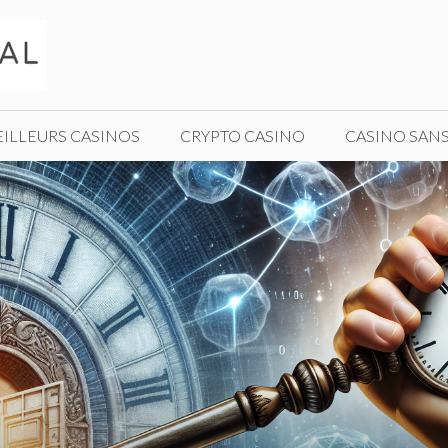
ILLEURS CASINOS
CRYPTO CASINO
CASINO SAN