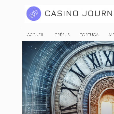
Aller
au
contenu
ACCUEIL
CRÉSUS
TORTUGA
ME