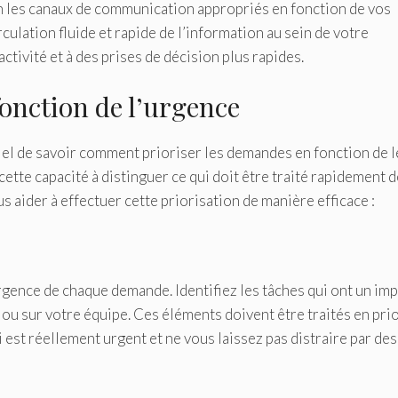
in les canaux de communication appropriés en fonction de vos
culation fluide et rapide de l’information au sein de votre
ctivité et à des prises de décision plus rapides.
fonction de l’urgence
tiel de savoir comment prioriser les demandes en fonction de 
tte capacité à distinguer ce qui doit être traité rapidement d
s aider à effectuer cette priorisation de manière efficace :
urgence de chaque demande. Identifiez les tâches qui ont un im
 ou sur votre équipe. Ces éléments doivent être traités en prio
i est réellement urgent et ne vous laissez pas distraire par des