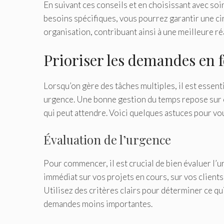
En suivant ces conseils et en choisissant avec so
besoins spécifiques, vous pourrez garantir une cir
organisation, contribuant ainsi à une meilleure réa
Prioriser les demandes en 
Lorsqu’on gère des tâches multiples, il est essen
urgence. Une bonne gestion du temps repose sur ce
qui peut attendre. Voici quelques astuces pour vou
Évaluation de l’urgence
Pour commencer, il est crucial de bien évaluer l’
immédiat sur vos projets en cours, sur vos clients
Utilisez des critères clairs pour déterminer ce qu
demandes moins importantes.