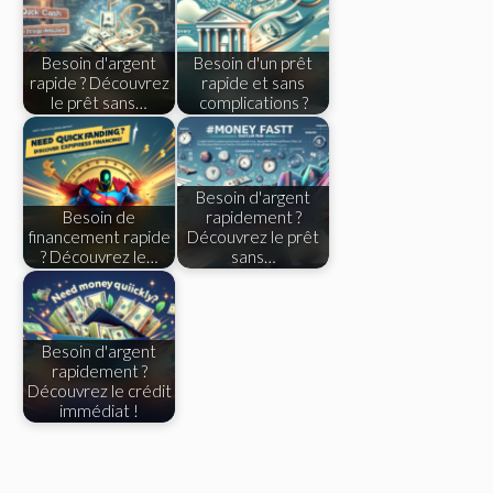
Besoin d'argent
Besoin d'un prêt
rapide ? Découvrez
rapide et sans
le prêt sans…
complications ?
Besoin d'argent
Besoin de
rapidement ?
financement rapide
Découvrez le prêt
? Découvrez le…
sans…
Besoin d'argent
rapidement ?
Découvrez le crédit
immédiat !