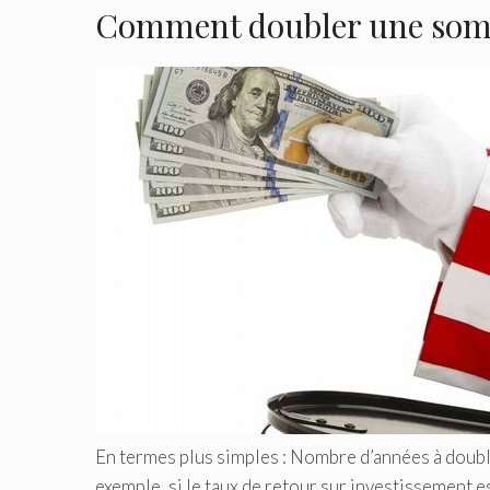
Comment doubler une som
En termes plus simples : Nombre d’années à double
exemple, si le taux de retour sur investissement es