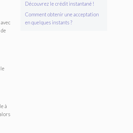
Découvrez le crédit instantané !
Comment obtenir une acceptation
en quelques instants ?
 avec
 de
 le
le à
alors