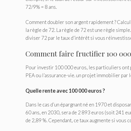
72/9% = 8 ans.
Comment doubler son argent rapidement ? Calcule
la règle de 72. La règle de 72 est une règle simple
diviser 72 par le taux d’intérêt si vous réinvestiss
Comment faire fructifier 100 000
Pour investir 100 000 euros, les particuliers ont p
PEA ou l’assurance-vie. un projet immobilier par 
Quelle rente avec 100 000 euros ?
Dans le cas d’un épargnant né en 1970 et disposan
60 ans, en 2030, sera de 2 893 euros (soit 241 euro
de 2,89 %. Cependant, ce taux augmente si vous co