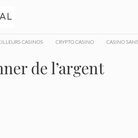
ILLEURS CASINOS
CRYPTO CASINO
CASINO SAN
ner de l’argent