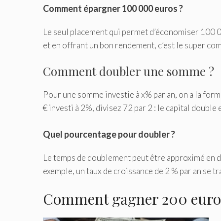
Comment épargner 100 000 euros ?
Le seul placement qui permet d’économiser 100 000
et en offrant un bon rendement, c’est le super co
Comment doubler une somme ?
Pour une somme investie à x% par an, on a la for
€ investi à 2%, divisez 72 par 2 : le capital double 
Quel pourcentage pour doubler ?
Le temps de doublement peut être approximé en di
exemple, un taux de croissance de 2 % par an se tr
Comment gagner 200 euros