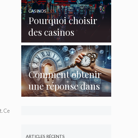
casinos en ligne
CASINOS
Pourquoi choisir
des casinos
acceptant PayPal
?
TRADING
Comment obtenir
une réponse dans
l’heure ?
t. Ce
ARTICLES RÉCENTS