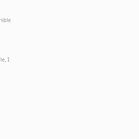
nible
le, 1