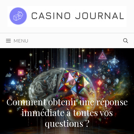
Aller
au
contenu
MENU
Comment obtenir une réponse
immédiate à toutes vos
questions ?