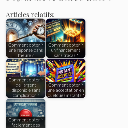
Articles relatifs:
Comment obtenir
Comment obtenir
une réponse dans
un financement
l'heure ?
sans tracas ?
Comment obtenir
de l'argent
Comment obtenir
disponible sans
une acceptation en
complication ?
quelques instants ?
Comment obtenir
facilement des