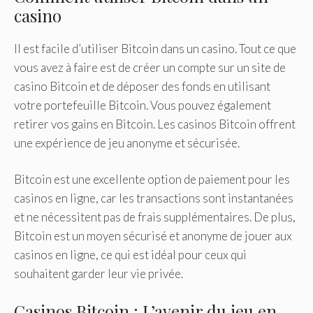
casino
Il est facile d’utiliser Bitcoin dans un casino. Tout ce que
vous avez à faire est de créer un compte sur un site de
casino Bitcoin et de déposer des fonds en utilisant
votre portefeuille Bitcoin. Vous pouvez également
retirer vos gains en Bitcoin. Les casinos Bitcoin offrent
une expérience de jeu anonyme et sécurisée.
Bitcoin est une excellente option de paiement pour les
casinos en ligne, car les transactions sont instantanées
et ne nécessitent pas de frais supplémentaires. De plus,
Bitcoin est un moyen sécurisé et anonyme de jouer aux
casinos en ligne, ce qui est idéal pour ceux qui
souhaitent garder leur vie privée.
Casinos Bitcoin : L’avenir du jeu en