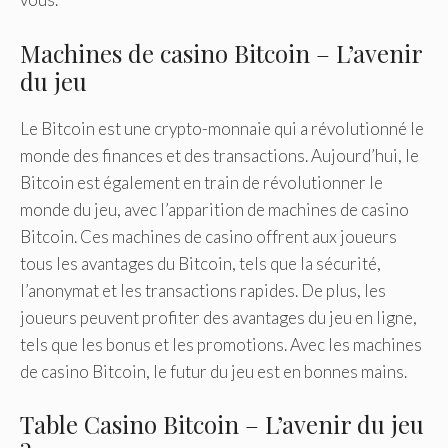
Machines de casino Bitcoin – L’avenir
du jeu
Le Bitcoin est une crypto-monnaie qui a révolutionné le
monde des finances et des transactions. Aujourd’hui, le
Bitcoin est également en train de révolutionner le
monde du jeu, avec l’apparition de machines de casino
Bitcoin. Ces machines de casino offrent aux joueurs
tous les avantages du Bitcoin, tels que la sécurité,
l’anonymat et les transactions rapides. De plus, les
joueurs peuvent profiter des avantages du jeu en ligne,
tels que les bonus et les promotions. Avec les machines
de casino Bitcoin, le futur du jeu est en bonnes mains.
Table Casino Bitcoin – L’avenir du jeu