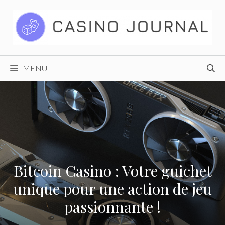
Aller
au
contenu
MENU
Bitcoin Casino : Votre guichet
unique pour une action de jeu
passionnante !