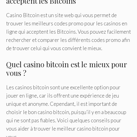
acceptent les Bitcoins
Casino Bitcoin est un site web qui vous permet de
trouver les meilleurs codes promo pour les casinos en
ligne qui acceptent les Bitcoins. Vous pouvez facilement
rechercher et comparer les différents codes promo afin
de trouver celui qui vous convient le mieux.
Quel casino bitcoin est le mieux pour
vous ?
Les casinos bitcoin sont une excellente option pour
jouer en ligne, car ils offrent une expérience de jeu
unique et anonyme. Cependant, il est important de
choisir le bon casino bitcoin, puisqu’il y en a beaucoup
qui ne sont pas fiables. Voici quelques conseils pour
vous aider à trouver le meilleur casino bitcoin pour
vous.