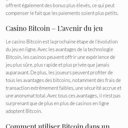
offrent également des bonus plus élevés, ce qui peut
compenser le fait que les paiements soient plus petits.
Casino Bitcoin – L’avenir du jeu
Le casino Bitcoin est la prochaine étape de l’évolution
du jeu en ligne. Avec les avantages de la technologie
Bitcoin, les casinos peuvent offrir une expérience de
jeu plus sûre, plus rapide et plus privée que jamais
auparavant. De plus, les joueurs peuvent profiter de
tous les avantages des bitcoins, notamment des frais de
transaction extrêmement faibles, une sécurité accrue et
une anonymat total. Avec tous ces avantages, il n’est pas
surprenant que de plus en plus de casinos en ligne
adoptent Bitcoin.
Comment utiliser Bitcoin dans un