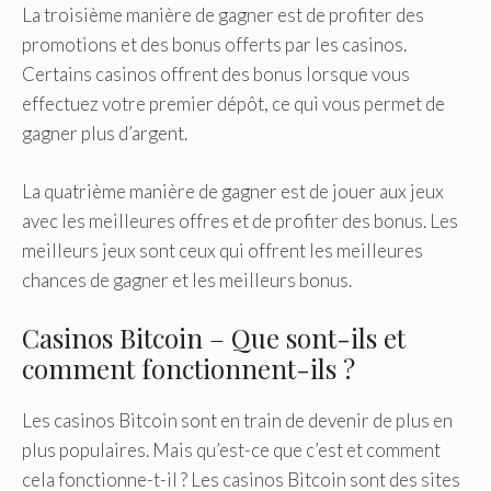
La troisième manière de gagner est de profiter des
promotions et des bonus offerts par les casinos.
Certains casinos offrent des bonus lorsque vous
effectuez votre premier dépôt, ce qui vous permet de
gagner plus d’argent.
La quatrième manière de gagner est de jouer aux jeux
avec les meilleures offres et de profiter des bonus. Les
meilleurs jeux sont ceux qui offrent les meilleures
chances de gagner et les meilleurs bonus.
Casinos Bitcoin – Que sont-ils et
comment fonctionnent-ils ?
Les casinos Bitcoin sont en train de devenir de plus en
plus populaires. Mais qu’est-ce que c’est et comment
cela fonctionne-t-il ? Les casinos Bitcoin sont des sites