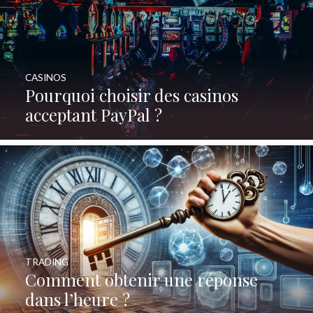
CASINOS
Pourquoi choisir des casinos
acceptant PayPal ?
TRADING
Comment obtenir une réponse
dans l’heure ?