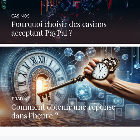
CASINOS
Pourquoi choisir des casinos
acceptant PayPal ?
TRADING
Comment obtenir une réponse
dans l’heure ?