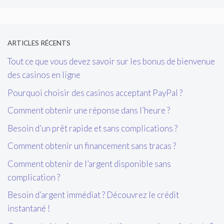
ARTICLES RÉCENTS
Tout ce que vous devez savoir sur les bonus de bienvenue
des casinos en ligne
Pourquoi choisir des casinos acceptant PayPal ?
Comment obtenir une réponse dans l’heure ?
Besoin d’un prêt rapide et sans complications ?
Comment obtenir un financement sans tracas ?
Comment obtenir de l’argent disponible sans
complication ?
Besoin d’argent immédiat ? Découvrez le crédit
instantané !