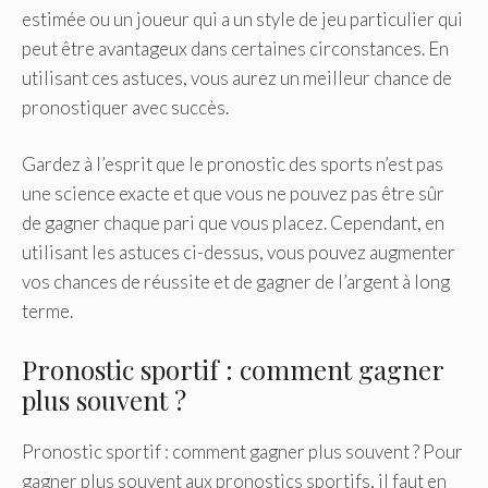
estimée ou un joueur qui a un style de jeu particulier qui
peut être avantageux dans certaines circonstances. En
utilisant ces astuces, vous aurez un meilleur chance de
pronostiquer avec succès.
Gardez à l’esprit que le pronostic des sports n’est pas
une science exacte et que vous ne pouvez pas être sûr
de gagner chaque pari que vous placez. Cependant, en
utilisant les astuces ci-dessus, vous pouvez augmenter
vos chances de réussite et de gagner de l’argent à long
terme.
Pronostic sportif : comment gagner
plus souvent ?
Pronostic sportif : comment gagner plus souvent ? Pour
gagner plus souvent aux pronostics sportifs, il faut en