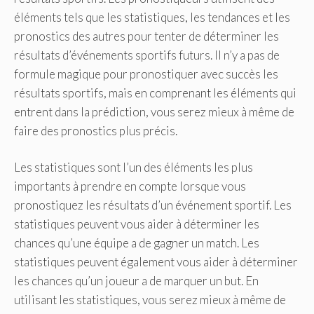
éléments tels que les statistiques, les tendances et les
pronostics des autres pour tenter de déterminer les
résultats d’événements sportifs futurs. Il n’y a pas de
formule magique pour pronostiquer avec succès les
résultats sportifs, mais en comprenant les éléments qui
entrent dans la prédiction, vous serez mieux à même de
faire des pronostics plus précis.
Les statistiques sont l’un des éléments les plus
importants à prendre en compte lorsque vous
pronostiquez les résultats d’un événement sportif. Les
statistiques peuvent vous aider à déterminer les
chances qu’une équipe a de gagner un match. Les
statistiques peuvent également vous aider à déterminer
les chances qu’un joueur a de marquer un but. En
utilisant les statistiques, vous serez mieux à même de