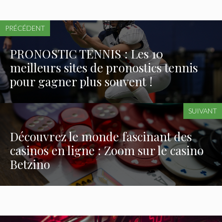
PRÉCÉDENT
PRONOSTIC TENNIS : Les 10
meilleurs sites de pronostics tennis
pour gagner plus souvent !
SUIVANT
Découvrez le monde fascinant des
casinos en ligne : Zoom sur le casino
Betzino