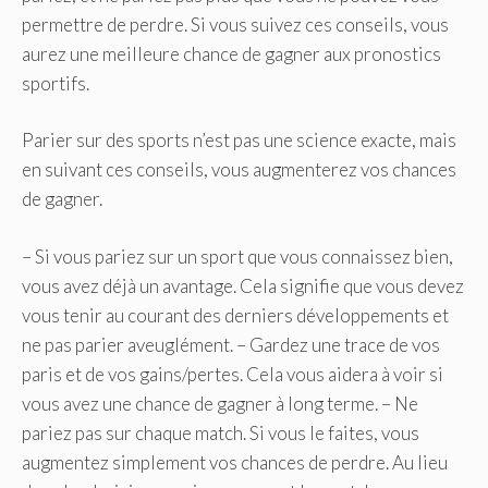
permettre de perdre. Si vous suivez ces conseils, vous
aurez une meilleure chance de gagner aux pronostics
sportifs.
Parier sur des sports n’est pas une science exacte, mais
en suivant ces conseils, vous augmenterez vos chances
de gagner.
– Si vous pariez sur un sport que vous connaissez bien,
vous avez déjà un avantage. Cela signifie que vous devez
vous tenir au courant des derniers développements et
ne pas parier aveuglément. – Gardez une trace de vos
paris et de vos gains/pertes. Cela vous aidera à voir si
vous avez une chance de gagner à long terme. – Ne
pariez pas sur chaque match. Si vous le faites, vous
augmentez simplement vos chances de perdre. Au lieu