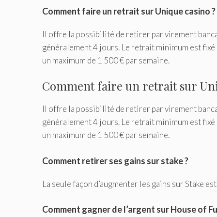
Comment faire un retrait sur Unique casino ?
Il offre la possibilité de retirer par virement ba
généralement 4 jours. Le retrait minimum est fixé 
un maximum de 1 500 € par semaine.
Comment faire un retrait sur Uni
Il offre la possibilité de retirer par virement ba
généralement 4 jours. Le retrait minimum est fixé 
un maximum de 1 500 € par semaine.
Comment retirer ses gains sur stake ?
La seule façon d’augmenter les gains sur Stake es
Comment gagner de l’argent sur House of Fu