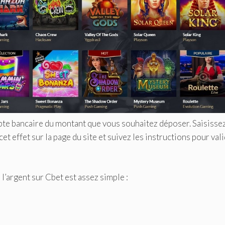
pte bancaire du montant que vous souhaitez déposer. Saisisse
 effet sur la page du site et suivez les instructions pour val
l’argent sur Cbet est assez simple :