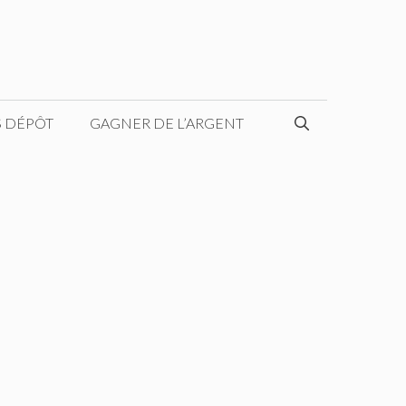
S DÉPÔT
GAGNER DE L’ARGENT