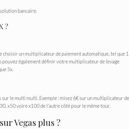
solution bancaire.
X ?
e choisir un multiplicateur de paiement automatique, tel que 1
s pouvez également définir votre multiplicateur de levage
que 5x.
 sur le multi multi. Exemple : misez 6€ sur un multiplicateur d
x30, x50 voire x100 de l’autre côté pour le même tour.
sur Vegas plus ?