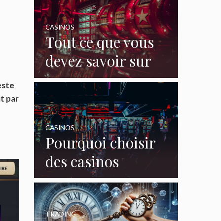
CASINOS
Tout ce que vous
devez savoir sur
les bonus de
este
bienvenue des
it par
casinos en ligne
CASINOS
Pourquoi choisir
des casinos
acceptant PayPal
?
TRADING