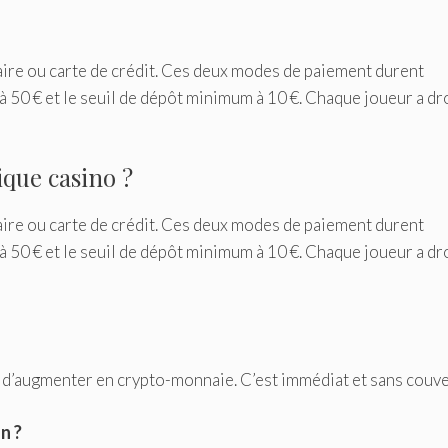
ncaire ou carte de crédit. Ces deux modes de paiement durent
à 50 € et le seuil de dépôt minimum à 10 €. Chaque joueur a dro
que casino ?
ncaire ou carte de crédit. Ces deux modes de paiement durent
à 50 € et le seuil de dépôt minimum à 10 €. Chaque joueur a dro
t d’augmenter en crypto-monnaie. C’est immédiat et sans couve
n ?