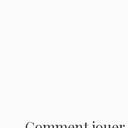
Comment jouer à