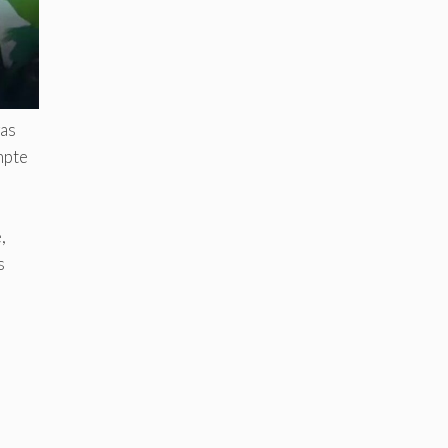
gas
mpte
,
s