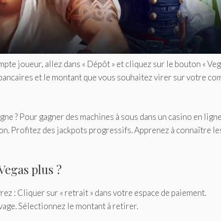
mpte joueur, allez dans « Dépôt » et cliquez sur le bouton « Ve
bancaires et le montant que vous souhaitez virer sur votre co
gne ? Pour gagner des machines à sous dans un casino en ligne
on. Profitez des jackpots progressifs. Apprenez à connaître le
Vegas plus ?
ez : Cliquer sur « retrait » dans votre espace de paiement.
ge. Sélectionnez le montant à retirer.