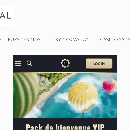
ILLEURS CASINOS
CRYPTO CASINO
CASINO SAN