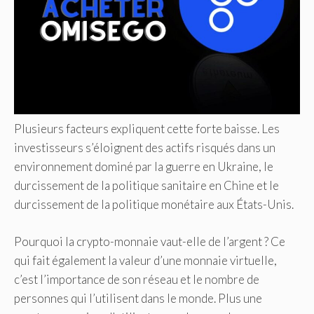
Plusieurs facteurs expliquent cette forte baisse. Les
investisseurs s’éloignent des actifs risqués dans un
environnement dominé par la guerre en Ukraine, le
durcissement de la politique sanitaire en Chine et le
durcissement de la politique monétaire aux États-Unis.
Pourquoi la crypto-monnaie vaut-elle de l’argent ? Ce
qui fait également la valeur d’une monnaie virtuelle,
c’est l’importance de son réseau et le nombre de
personnes qui l’utilisent dans le monde. Plus une