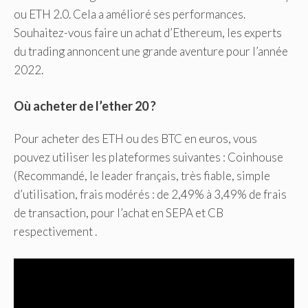
ou ETH 2.0. Cela a amélioré ses performances.
Souhaitez-vous faire un achat d’Ethereum, les experts
du trading annoncent une grande aventure pour l’année
2022.
Où acheter de l’ether 20 ?
Pour acheter des ETH ou des BTC en euros, vous
pouvez utiliser les plateformes suivantes : Coinhouse
(Recommandé, le leader français, très fiable, simple
d’utilisation, frais modérés : de 2,49% à 3,49% de frais
de transaction, pour l’achat en SEPA et CB
respectivement .