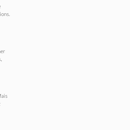
e
ions.
ner
,
Mais
z