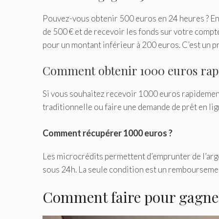
Pouvez-vous obtenir 500 euros en 24 heures ? En ve
de 500 € et de recevoir les fonds sur votre compte
pour un montant inférieur à 200 euros. C’est un pr
Comment obtenir 1000 euros rap
Si vous souhaitez recevoir 1000 euros rapidemen
traditionnelle ou faire une demande de prêt en lig
Comment récupérer 1000 euros ?
Les microcrédits permettent d’emprunter de l’arg
sous 24h. La seule condition est un rembourseme
Comment faire pour gagner