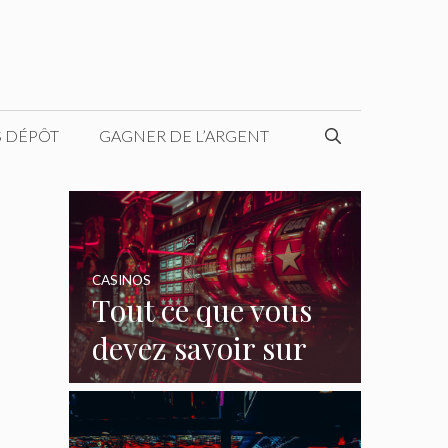
S DÉPÔT
GAGNER DE L’ARGENT
CASINOS
Tout ce que vous
devez savoir sur
les bonus de
bienvenue des