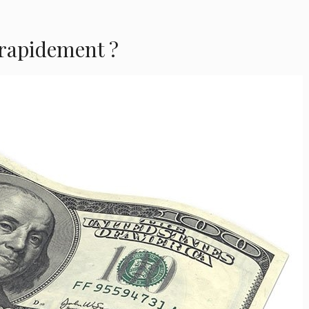
rapidement ?