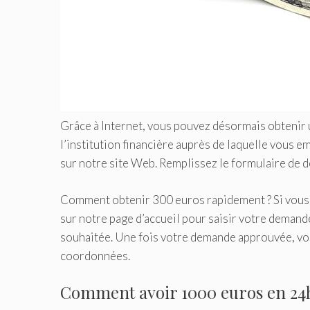
Grâce à Internet, vous pouvez désormais obtenir u
l’institution financière auprès de laquelle vous
sur notre site Web. Remplissez le formulaire de d
Comment obtenir 300 euros rapidement ? Si vous a
sur notre page d’accueil pour saisir votre deman
souhaitée. Une fois votre demande approuvée, vo
coordonnées.
Comment avoir 1000 euros en 24