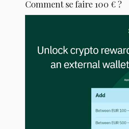
Comment se faire 100 € ?