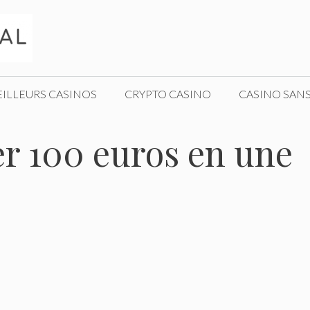
ILLEURS CASINOS
CRYPTO CASINO
CASINO SAN
 100 euros en une