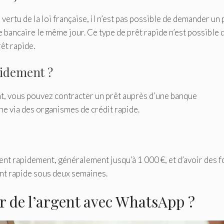
rtu de la loi française, il n’est pas possible de demander un 
 bancaire le même jour. Ce type de prêt rapide n’est possible 
êt rapide.
idement ?
t, vous pouvez contracter un prêt auprès d’une banque
ne via des organismes de crédit rapide.
ent rapidement, généralement jusqu’à 1 000 €, et d’avoir des 
nt rapide sous deux semaines.
 de l’argent avec WhatsApp ?