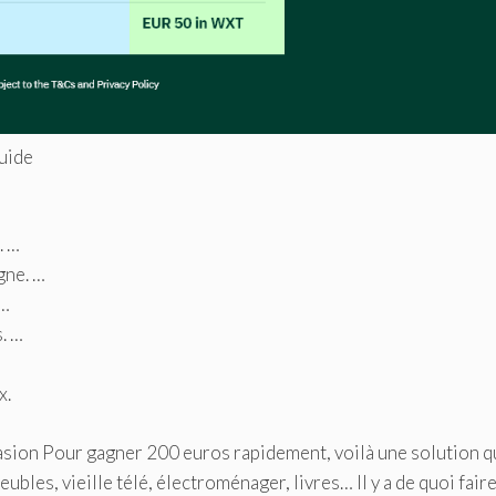
Guide
. …
gne. …
 …
. …
x.
sion Pour gagner 200 euros rapidement, voilà une solution q
ubles, vieille télé, électroménager, livres… Il y a de quoi fair