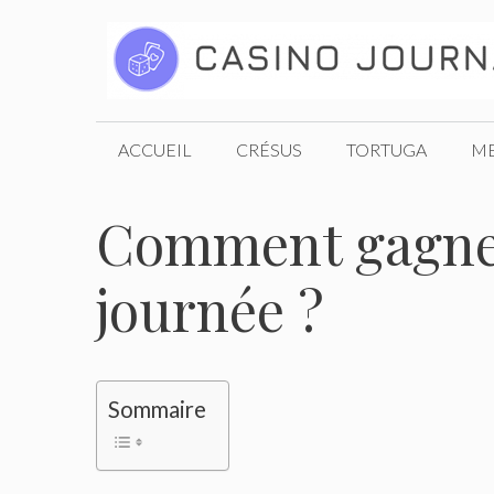
Aller
au
contenu
ACCUEIL
CRÉSUS
TORTUGA
ME
Comment gagner
journée ?
Sommaire