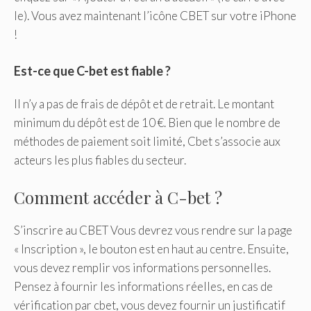
le). Vous avez maintenant l’icône CBET sur votre iPhone
!
Est-ce que C-bet est fiable ?
Il n’y a pas de frais de dépôt et de retrait. Le montant
minimum du dépôt est de 10 €. Bien que le nombre de
méthodes de paiement soit limité, Cbet s’associe aux
acteurs les plus fiables du secteur.
Comment accéder à C-bet ?
S’inscrire au CBET Vous devrez vous rendre sur la page
« Inscription », le bouton est en haut au centre. Ensuite,
vous devez remplir vos informations personnelles.
Pensez à fournir les informations réelles, en cas de
vérification par cbet, vous devez fournir un justificatif