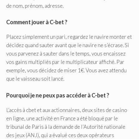
de nom, prénom, adresse.
Comment jouer à C-bet ?
Placez simplement un pari, regardez le navire monter et
décidez quand sauter avant que le navire ne s’écrase. Si
vous parvenez à sauter dans le temps, vous encaissez
vos gains multipliés par le multiplicateur affiché. Par
exemple, vous décidez de miser 1€. Vous avez attendu
que le vaisseau soit lancé.
Pourquoi je ne peux pas accéder à C-bet ?
L’accès à cbet et aux actionnaires, deux sites de casino
en ligne, une activité en France a été bloqué par le
tribunal de Paris à la demande de l’Autorité nationale
des jeux (ANJ), qui a évalué ces deux opérateurs