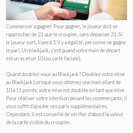
Commencer a gagner. Pour gagner, le joueur doit se
rapprocher de 21 que le croupier, sans dépasser 21. Si
le joueur sort, il perd. S’il y a égalité, personne ne gagne
le pari. Un blackjack, c’est quand votre main de départ
est un as et un 10 (ou carte faciale).
Quand doublez-vous au Blackjack ? Doublez votre mise
au Blackjack Lorsque vous obtenez une main allant de
10 à 11 points, votre mise est doublée en tant que mise.
Pour réaliser votre intention devant les commerçants, il
vous suffit d’ajouter ces paris supplémentaires.
Cependant, il est conseillé de vérifier d’abord la valeur
de la carte visible du croupier.