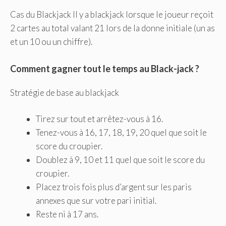
Cas du Blackjack Il y a blackjack lorsque le joueur reçoit
2 cartes au total valant 21 lors de la donne initiale (un as
et un 10 ou un chiffre).
Comment gagner tout le temps au Black-jack ?
Stratégie de base au blackjack
Tirez sur tout et arrêtez-vous à 16.
Tenez-vous à 16, 17, 18, 19, 20 quel que soit le
score du croupier.
Doublez à 9, 10 et 11 quel que soit le score du
croupier.
Placez trois fois plus d’argent sur les paris
annexes que sur votre pari initial.
Reste ni à 17 ans.