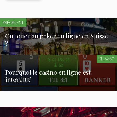
PRÉCÉDENT
Où jouer au poker en ligne en Suisse
?
SUIVANT
Pourquoi le casino en ligne est
interdit ?