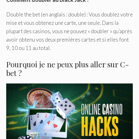
Double the bet (en anglais : double) : Vous doublez votre
mise et vous obtenez une carte, une seule. Dans la
plupart des casinos, vous ne pouvez « doubler » qu’après
avoir obtenu vos deux premières cartes et si elles font
9, 10 ou 11 au total.
Pourquoi je ne peux plus aller sur C-
bet ?