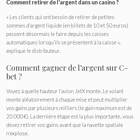
Comment retirer de l’argent dans un casino ?
« Les clients qui ont besoin de retirer de petites
sommes d’argent liquide (en billets de 10 et 50 euros)
peuvent désormais le faire depuis les caisses
automatiques lorsqu’ils se présentent à la caisse »,
explique le distributeur.
Comment gagner de l’argent sur C-
bet ?
Voyez à quelle hauteur l’avion JetX monte. Le volant
monte aléatoirement à chaque mise et peut multiplier
vos gains par plusieurs milliers (le gain maximum est de
20 000 €). La dernière étape est la plus importante, vous
devez retirer vos gains avant que la navette spatiale
n’explose.