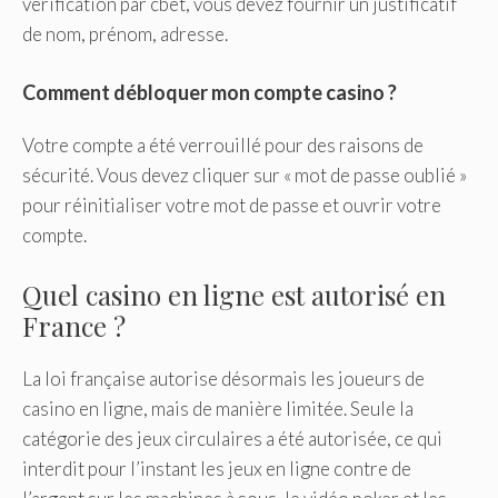
vérification par cbet, vous devez fournir un justificatif
de nom, prénom, adresse.
Comment débloquer mon compte casino ?
Votre compte a été verrouillé pour des raisons de
sécurité. Vous devez cliquer sur « mot de passe oublié »
pour réinitialiser votre mot de passe et ouvrir votre
compte.
Quel casino en ligne est autorisé en
France ?
La loi française autorise désormais les joueurs de
casino en ligne, mais de manière limitée. Seule la
catégorie des jeux circulaires a été autorisée, ce qui
interdit pour l’instant les jeux en ligne contre de