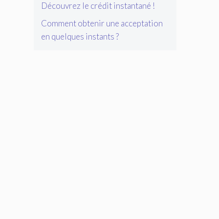
Découvrez le crédit instantané !
Comment obtenir une acceptation
en quelques instants ?