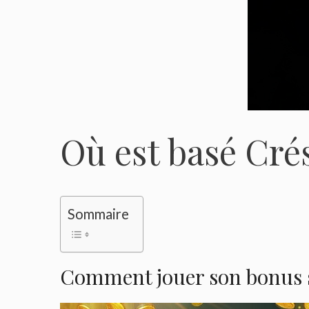
Où est basé Cré
Sommaire
Comment jouer son bonus 