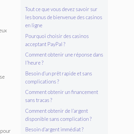
Tout ce que vous devez savoir sur
les bonus de bienvenue des casinos
en ligne
jeux
Pourquoi choisir des casinos
acceptant PayPal ?
Comment obtenir une réponse dans
l’heure ?
Besoin d’un prêt rapide et sans
 se
complications ?
Comment obtenir un financement
sans tracas ?
Comment obtenir de l’argent
disponible sans complication ?
Besoin d’argent immédiat ?
 pour