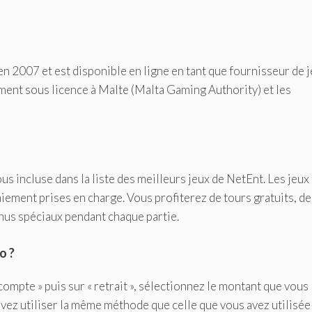
en 2007 et est disponible en ligne en tant que fournisseur de 
ement sous licence à Malte (Malta Gaming Authority) et les
s incluse dans la liste des meilleurs jeux de NetEnt. Les jeux
aiement prises en charge. Vous profiterez de tours gratuits, de
onus spéciaux pendant chaque partie.
o ?
ompte » puis sur « retrait », sélectionnez le montant que vous
devez utiliser la même méthode que celle que vous avez utilisée