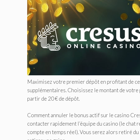
Maximisez votre premier dépôt en profitant de ce
supplémentaires. Choisissez le montant de votre
partir de 20 € de dépôt.
Comment annuler le bonus actif sur le casino Cre
contacter rapidement l’équipe du casino (le chat 
compte en temps réel). Vous serez alors retiré du