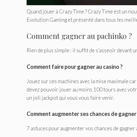
Quand jouer à Crazy Time ? Crazy Time est un nouv
Evolution Gaming et présenté dans tous les meille
Comment gagner au pachinko ?
Rien de plus simple : il suffit de s’asseoir devant 
Comment faire pour gagner au casino ?
Jouez sur ces machines avec la mise maximale car 
devez pouvoir jouer au moins 100 tours avec votr
un joli jackpot qui vous vous faire venir.
Comment augmenter ses chances de gagner a
7 astuces pour augmenter vos chances de gagner 