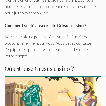
identifie un client utilisant plusieurs comptes, nous
nous réservons le droit de prendre toute mesure que
nous jugeons appropriée.
Comment se désinscrire de Crésus casino ?
Votre compte ne peut pas être supprimé, mais nous
pouvons le fermer pour vous. Vous devez contacter
l’équipe de support client et leur demander de fermer
votre compte.
Où est basé Crésus casino ?