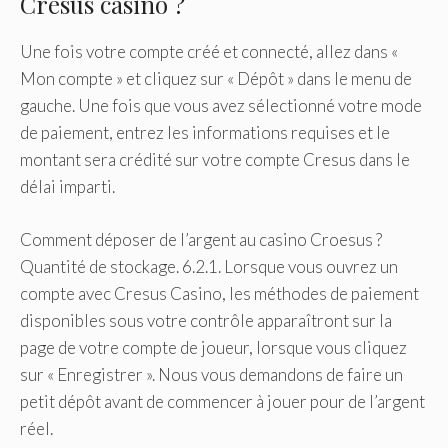
Crésus casino ?
Une fois votre compte créé et connecté, allez dans «
Mon compte » et cliquez sur « Dépôt » dans le menu de
gauche. Une fois que vous avez sélectionné votre mode
de paiement, entrez les informations requises et le
montant sera crédité sur votre compte Cresus dans le
délai imparti.
Comment déposer de l’argent au casino Croesus ?
Quantité de stockage. 6.2.1. Lorsque vous ouvrez un
compte avec Cresus Casino, les méthodes de paiement
disponibles sous votre contrôle apparaîtront sur la
page de votre compte de joueur, lorsque vous cliquez
sur « Enregistrer ». Nous vous demandons de faire un
petit dépôt avant de commencer à jouer pour de l’argent
réel.