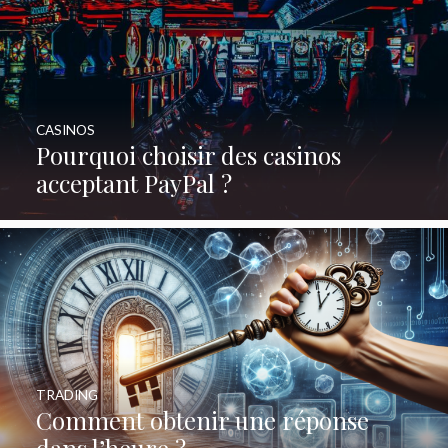
CASINOS
Pourquoi choisir des casinos
acceptant PayPal ?
TRADING
Comment obtenir une réponse
dans l’heure ?