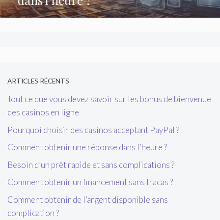
ARTICLES RÉCENTS
Tout ce que vous devez savoir sur les bonus de bienvenue
des casinos en ligne
Pourquoi choisir des casinos acceptant PayPal ?
Comment obtenir une réponse dans l’heure ?
Besoin d’un prêt rapide et sans complications ?
Comment obtenir un financement sans tracas ?
Comment obtenir de l’argent disponible sans
complication ?