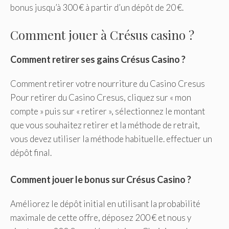
bonus jusqu’à 300 € à partir d’un dépôt de 20 €.
Comment jouer à Crésus casino ?
Comment retirer ses gains Crésus Casino ?
Comment retirer votre nourriture du Casino Cresus
Pour retirer du Casino Cresus, cliquez sur « mon
compte » puis sur « retirer », sélectionnez le montant
que vous souhaitez retirer et la méthode de retrait,
vous devez utiliser la méthode habituelle. effectuer un
dépôt final.
Comment jouer le bonus sur Crésus Casino ?
Améliorez le dépôt initial en utilisant la probabilité
maximale de cette offre, déposez 200 € et nous y