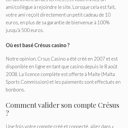
ami/collègue à rejoindre le site. Lorsque cela est fait,
votre ami reçoit directement un petit cadeau de 10
euros, en plus de sa garantie de bienvenue à 100%
jusqu’à 500 euros.
Où est basé Crésus casino ?
Notre opinion. Crsus Casino a été créé en 2007 et est
disponible en ligne en tant que casino depuis le 8 août
2008. La licence complète est offerte à Malte (Malta
Sports Commission) et les paiements sont effectués en
bonbons.
Comment valider son compte Crésus
?
Une fois votre compte créé et connecté, allez dans «