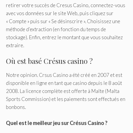
retirer votre succès de Cresus Casino, connectez-vous
avec vos données sur le site Web, puis cliquez sur
« Compte » puis sur « Se désinscrire ». Choisissez une
méthode d’extraction (en fonction du temps de
stockage). Enfin, entrez le montant que vous souhaitez
extraire.
Où est basé Crésus casino ?
Notre opinion. Crsus Casino a été créé en 2007 et est
disponible en ligne en tant que casino depuis le 8 août
2008. La licence complète est offerte à Malte (Malta
Sports Commission) et les paiements sont effectués en
bonbons.
Quel est le meilleur jeu sur Crésus Casino ?