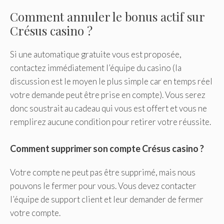
Comment annuler le bonus actif sur
Crésus casino ?
Si une automatique gratuite vous est proposée,
contactez immédiatement l’équipe du casino (la
discussion est le moyen le plus simple car en temps réel
votre demande peut être prise en compte). Vous serez
donc soustrait au cadeau qui vous est offert et vous ne
remplirez aucune condition pour retirer votre réussite.
Comment supprimer son compte Crésus casino ?
Votre compte ne peut pas être supprimé, mais nous
pouvons le fermer pour vous. Vous devez contacter
l’équipe de support client et leur demander de fermer
votre compte.