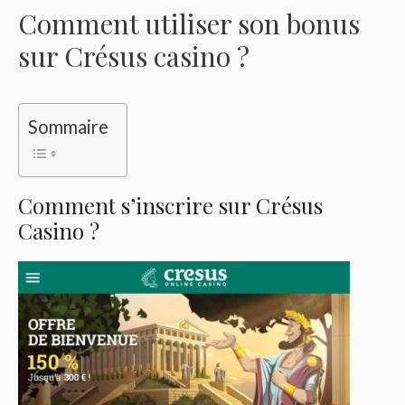
Comment utiliser son bonus
sur Crésus casino ?
Sommaire
Comment s’inscrire sur Crésus
Casino ?