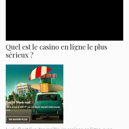
Quel est le casino en ligne le plus
sérieux ?