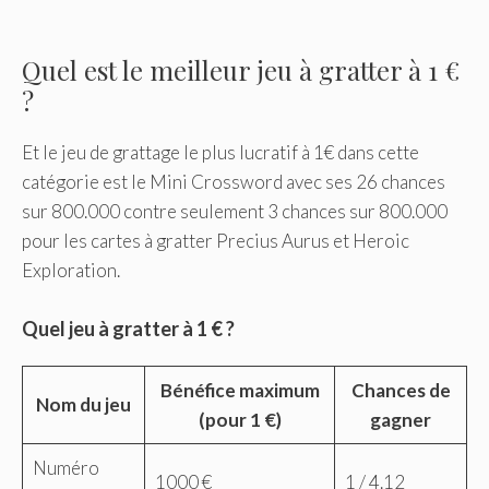
Quel est le meilleur jeu à gratter à 1 €
?
Et le jeu de grattage le plus lucratif à 1€ dans cette
catégorie est le Mini Crossword avec ses 26 chances
sur 800.000 contre seulement 3 chances sur 800.000
pour les cartes à gratter Precius Aurus et Heroic
Exploration.
Quel jeu à gratter à 1 € ?
Bénéfice maximum
Chances de
Nom du jeu
(pour 1 €)
gagner
Numéro
1000 €
1 / 4.12