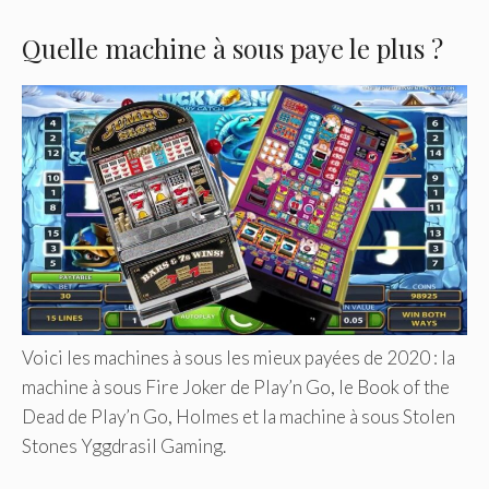
Quelle machine à sous paye le plus ?
Voici les machines à sous les mieux payées de 2020 : la
machine à sous Fire Joker de Play’n Go, le Book of the
Dead de Play’n Go, Holmes et la machine à sous Stolen
Stones Yggdrasil Gaming.