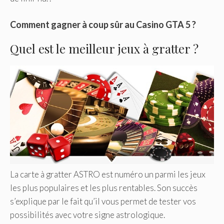
Comment gagner à coup sûr au Casino GTA 5 ?
Quel est le meilleur jeux à gratter ?
La carte à gratter ASTRO est numéro un parmi les jeux
les plus populaires et les plus rentables. Son succès
s’explique par le fait qu’il vous permet de tester vos
possibilités avec votre signe astrologique.