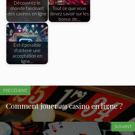
Découvrez le
monde fascinant
Tout ce que vous
des casinos en ligne
devez savoir sur les
:…
bonus de…
Est-il possible
d'obtenir une
acceptation en
ligne…
PRÉCÉDENT
Comment jouer au casino en ligne ?
SUIVANT