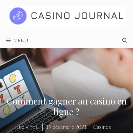
Aller
au
contenu
MENU
Comment gagner au casino en
ligne ?
Ludivine L.
19 décembre 2021
Casinos