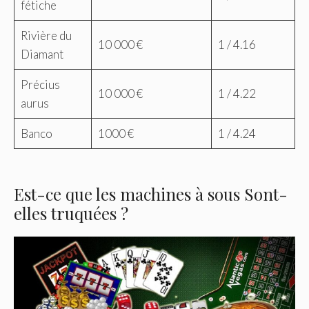
fétiche
Rivière du
10 000 €
1 / 4.16
Diamant
Précius
10 000 €
1 / 4.22
aurus
Banco
1000 €
1 / 4.24
Est-ce que les machines à sous Sont-
elles truquées ?