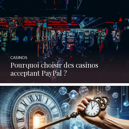
CASINOS
Pourquoi choisir des casinos
acceptant PayPal ?