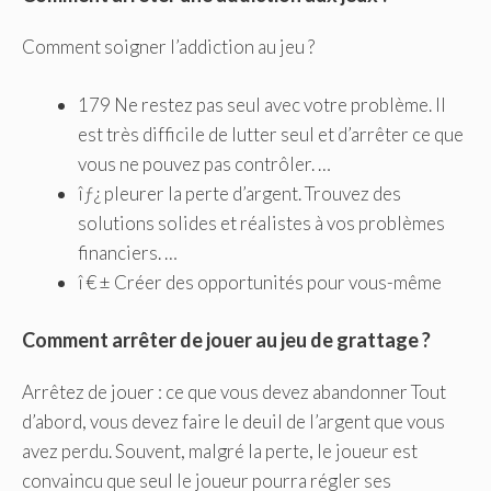
Comment soigner l’addiction au jeu ?
179 Ne restez pas seul avec votre problème. Il
est très difficile de lutter seul et d’arrêter ce que
vous ne pouvez pas contrôler. …
îƒ¿ pleurer la perte d’argent. Trouvez des
solutions solides et réalistes à vos problèmes
financiers. …
î € ± Créer des opportunités pour vous-même
Comment arrêter de jouer au jeu de grattage ?
Arrêtez de jouer : ce que vous devez abandonner Tout
d’abord, vous devez faire le deuil de l’argent que vous
avez perdu. Souvent, malgré la perte, le joueur est
convaincu que seul le joueur pourra régler ses