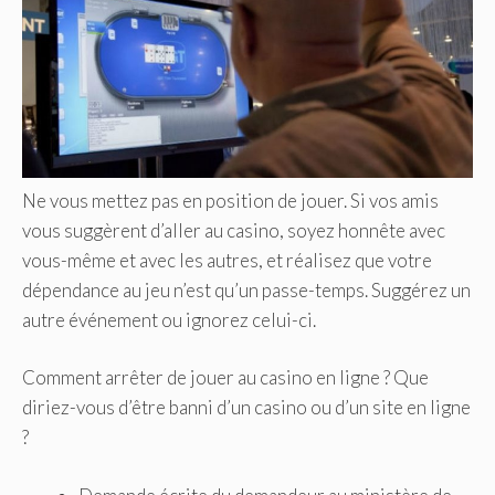
Ne vous mettez pas en position de jouer. Si vos amis
vous suggèrent d’aller au casino, soyez honnête avec
vous-même et avec les autres, et réalisez que votre
dépendance au jeu n’est qu’un passe-temps. Suggérez un
autre événement ou ignorez celui-ci.
Comment arrêter de jouer au casino en ligne ? Que
diriez-vous d’être banni d’un casino ou d’un site en ligne
?