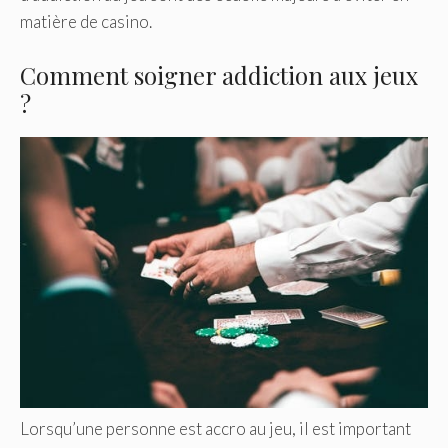
matière de casino.
Comment soigner addiction aux jeux
?
Lorsqu’une personne est accro au jeu, il est important