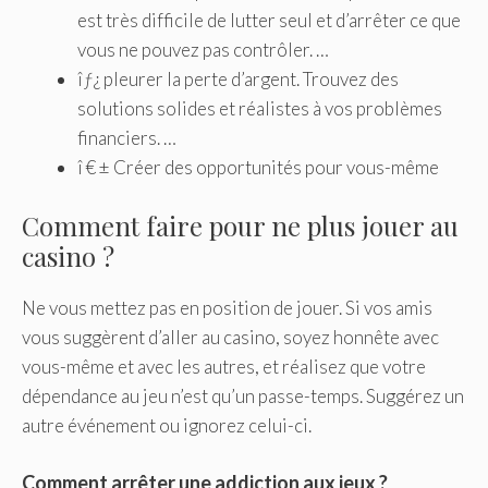
est très difficile de lutter seul et d’arrêter ce que
vous ne pouvez pas contrôler. …
îƒ¿ pleurer la perte d’argent. Trouvez des
solutions solides et réalistes à vos problèmes
financiers. …
î € ± Créer des opportunités pour vous-même
Comment faire pour ne plus jouer au
casino ?
Ne vous mettez pas en position de jouer. Si vos amis
vous suggèrent d’aller au casino, soyez honnête avec
vous-même et avec les autres, et réalisez que votre
dépendance au jeu n’est qu’un passe-temps. Suggérez un
autre événement ou ignorez celui-ci.
Comment arrêter une addiction aux jeux ?