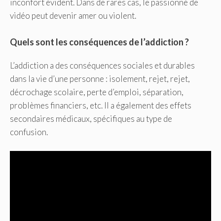
inconfort évident. Dans de rares cas, le passionné de
vidéo peut devenir amer ou violent.
Quels sont les conséquences de l’addiction ?
L’addiction a des conséquences sociales et durables
dans la vie d’une personne : isolement, rejet, rejet,
décrochage scolaire, perte d’emploi, séparation,
problèmes financiers, etc. Il a également des effets
secondaires médicaux, spécifiques au type de
confusion.