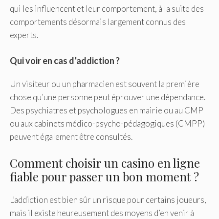
qui les influencent et leur comportement, à la suite des
comportements désormais largement connus des
experts.
Qui voir en cas d’addiction ?
Un visiteur ou un pharmacien est souvent la première
chose qu’une personne peut éprouver une dépendance.
Des psychiatres et psychologues en mairie ou au CMP
ou aux cabinets médico-psycho-pédagogiques (CMPP)
peuvent également être consultés.
Comment choisir un casino en ligne
fiable pour passer un bon moment ?
L’addiction est bien sûr un risque pour certains joueurs,
mais il existe heureusement des moyens d’en venir à