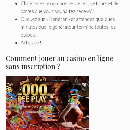
Choisissez le nombre de pièces, de tours et de
cartes que vous souhaitez recevoir.
Cliquez sur « Générer » et attendez quelques
minutes que le générateur termine toutes les
étapes.
Achevée !
Comment jouer au casino en ligne
sans inscription ?