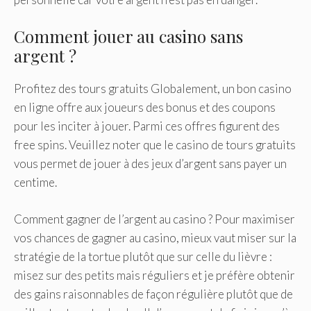
Comment jouer au casino sans
argent ?
Profitez des tours gratuits Globalement, un bon casino
en ligne offre aux joueurs des bonus et des coupons
pour les inciter à jouer. Parmi ces offres figurent des
free spins. Veuillez noter que le casino de tours gratuits
vous permet de jouer à des jeux d’argent sans payer un
centime.
Comment gagner de l’argent au casino ? Pour maximiser
vos chances de gagner au casino, mieux vaut miser sur la
stratégie de la tortue plutôt que sur celle du lièvre :
misez sur des petits mais réguliers et je préfère obtenir
des gains raisonnables de façon régulière plutôt que de