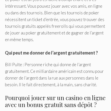
intéressant. Vous pouvez jouer avec vos amis, en ligne
ou dans des tournois. Bien que les tournois de poker
nécessitent un ticket d’entrée, vous pouvez trouver des
tournois gratuits appelés freerolls qui vous permettent
de jouer au poker gratuitement et de gagner de l’argent
en même temps.
Qui peut me donner de l’argent gratuitement ?
Bill Pulte : Personne riche qui donne de l’argent
gratuitement. Ce milliardaire américain est connu pour
donner de l’argent dans la rue aux personnes dans le
besoin. Il le fait directement, à la main, sans charité.
Pourquoi jouer sur un casino en ligne
avec un bonus gratuit sans dépôt ?