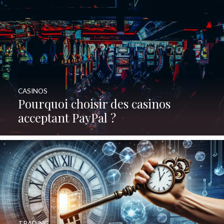
CASINOS
Pourquoi choisir des casinos
acceptant PayPal ?
TRADING