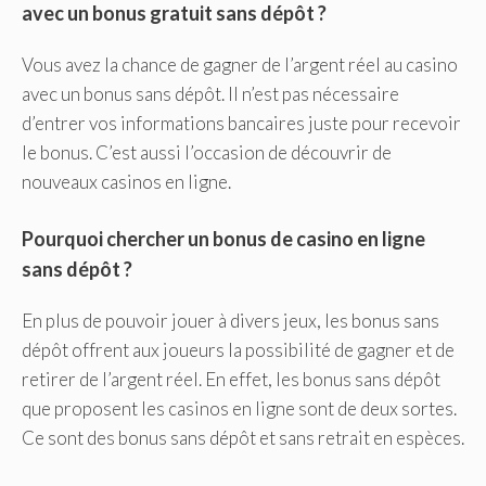
avec un bonus gratuit sans dépôt ?
Vous avez la chance de gagner de l’argent réel au casino
avec un bonus sans dépôt. Il n’est pas nécessaire
d’entrer vos informations bancaires juste pour recevoir
le bonus. C’est aussi l’occasion de découvrir de
nouveaux casinos en ligne.
Pourquoi chercher un bonus de casino en ligne
sans dépôt ?
En plus de pouvoir jouer à divers jeux, les bonus sans
dépôt offrent aux joueurs la possibilité de gagner et de
retirer de l’argent réel. En effet, les bonus sans dépôt
que proposent les casinos en ligne sont de deux sortes.
Ce sont des bonus sans dépôt et sans retrait en espèces.