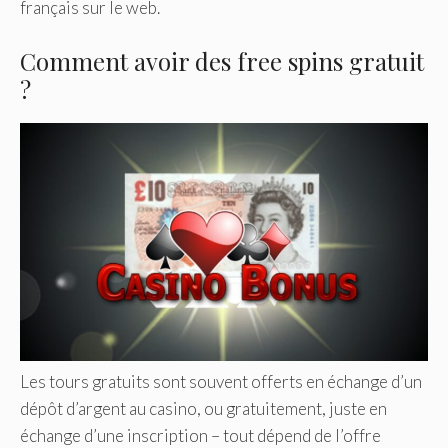
français sur le web.
Comment avoir des free spins gratuit
?
Les tours gratuits sont souvent offerts en échange d’un
dépôt d’argent au casino, ou gratuitement, juste en
échange d’une inscription – tout dépend de l’offre