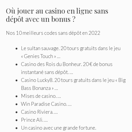
Où jouer au casino en ligne sans
dépôt avec un bonus ?
Nos 10 meilleurs codes sans dépôt en 2022
Le sultan sauvage. 20 tours gratuits dans le jeu
« Genies Touch » …
Casino des Rois du Bonheur. 20 € de bonus
instantané sans dépôt. …
Casino Lucky8. 20 tours gratuits dans le jeu « Big
Bass Bonanza » …
Mises de casino. …
Win Paradise Casino. …
Casino Riviera. …
Prince Ali. …
Un casino avec une grande fortune.