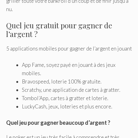
griller toute votre bankroll d’un coup et de finir jusqu’à
nu.
Quel jeu gratuit pour gagner de
l’argent ?
5 applications mobiles pour gagner de l’argent en jouant
App Fame, soyez payé en jouant à des jeux
mobiles.
Bravospeed, loterie 100% gratuite.
Scratchy, une application de cartes à gratter.
Tombol’App, cartes à gratter et loterie.
LuckyCash, jeux, loteries et plus encore.
Quel jeu pour gagner beaucoup d’argent ?
Le poker est un jeu très facile à comprendre et très