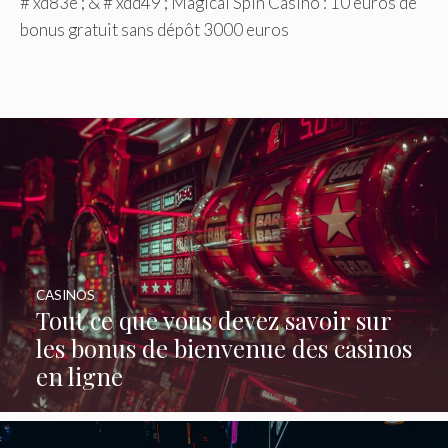
# xd83e ; & # xdd49 ; Magical Spin Casino : 10 euros de
bonus gratuit sans dépôt 3000 euros
CASINOS
Tout ce que vous devez savoir sur
les bonus de bienvenue des casinos
en ligne