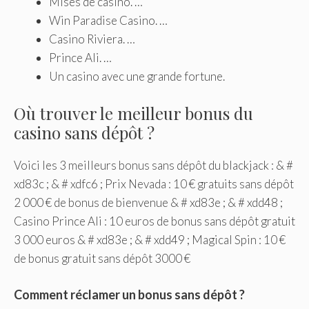
Mises de casino. …
Win Paradise Casino. …
Casino Riviera. …
Prince Ali. …
Un casino avec une grande fortune.
Où trouver le meilleur bonus du
casino sans dépôt ?
Voici les 3 meilleurs bonus sans dépôt du blackjack : & #
xd83c ; & # xdfc6 ; Prix ​​Nevada : 10 € gratuits sans dépôt
2 000 € de bonus de bienvenue & # xd83e ; & # xdd48 ;
Casino Prince Ali : 10 euros de bonus sans dépôt gratuit
3 000 euros & # xd83e ; & # xdd49 ; Magical Spin : 10 €
de bonus gratuit sans dépôt 3000 €
Comment réclamer un bonus sans dépôt ?