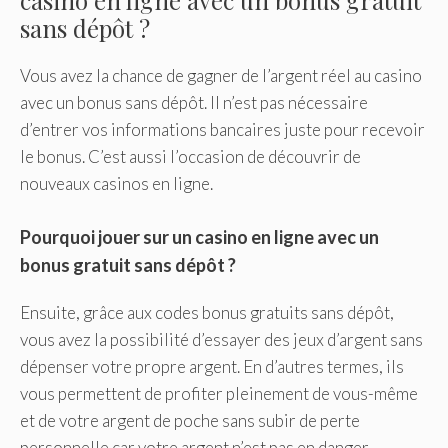
casino en ligne avec un bonus gratuit
sans dépôt ?
Vous avez la chance de gagner de l’argent réel au casino
avec un bonus sans dépôt. Il n’est pas nécessaire
d’entrer vos informations bancaires juste pour recevoir
le bonus. C’est aussi l’occasion de découvrir de
nouveaux casinos en ligne.
Pourquoi jouer sur un casino en ligne avec un
bonus gratuit sans dépôt ?
Ensuite, grâce aux codes bonus gratuits sans dépôt,
vous avez la possibilité d’essayer des jeux d’argent sans
dépenser votre propre argent. En d’autres termes, ils
vous permettent de profiter pleinement de vous-même
et de votre argent de poche sans subir de perte
personnelle car votre argent n’est pas en danger.