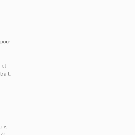
 pour
let
rait.
rons
u’à