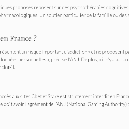
tiques proposés reposent sur des psychothérapies cognitives
harmacologiques. Un soutien particulier de la famille ou des 
 en France ?
 présentent un risque important d’addiction » et ne proposent p
onnées personnelles », précise l’ANJ. De plus, « il n’y a aucun
clut-il.
’accès aux sites Cbet et Stake est strictement interdit en Franc
gne doit avoir l’agrément de l’ANJ (National Gaming Authority)