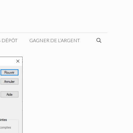
S DÉPÔT
GAGNER DE L’ARGENT