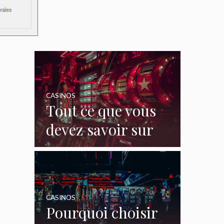
CASINOS
Tout ce que vous
devez savoir sur
les bonus de
bienvenue des
casinos en ligne
CASINOS
Pourquoi choisir