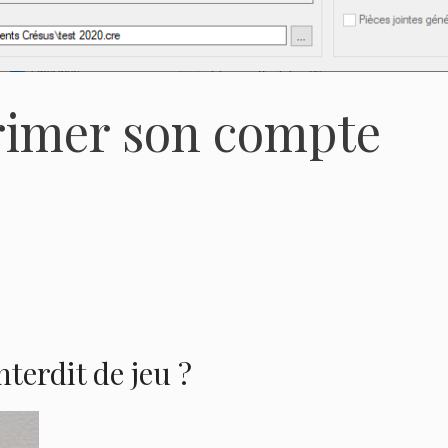
imer son compte
terdit de jeu ?