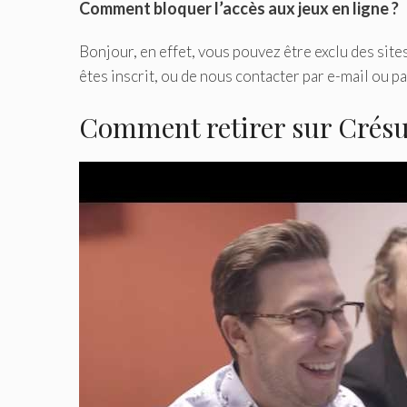
Comment bloquer l’accès aux jeux en ligne ?
Bonjour, en effet, vous pouvez être exclu des sites 
êtes inscrit, ou de nous contacter par e-mail ou 
Comment retirer sur Crésu