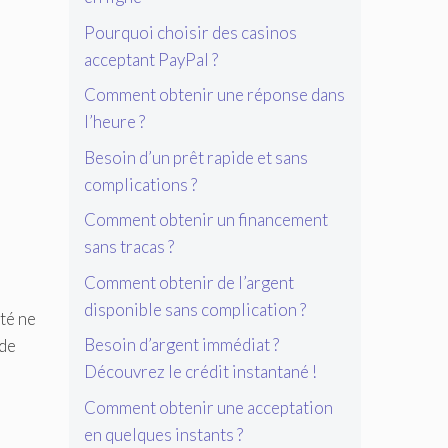
Pourquoi choisir des casinos
acceptant PayPal ?
Comment obtenir une réponse dans
l’heure ?
Besoin d’un prêt rapide et sans
complications ?
Comment obtenir un financement
sans tracas ?
Comment obtenir de l’argent
disponible sans complication ?
té ne
Besoin d’argent immédiat ?
 de
Découvrez le crédit instantané !
Comment obtenir une acceptation
en quelques instants ?