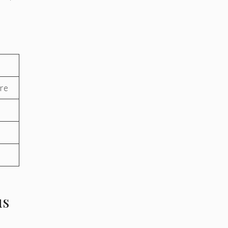
ire
us