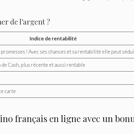
er de l’argent ?
Indice de rentabilité
e promesses ! Avec ses chances et sa rentabilité elle peut sédu
 de Cash, plus récente et aussi rentable
te carte
no français en ligne avec un bon