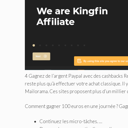
4 Gagnez de l’argent Paypal avec des cashbacks Re
reste plus qu’à effectuer votre achat classique. 
Mailorama. Ces sites proposent plus d’un millier
Comment gagner 100 euros en une journée ? Gagner
Continuez les micro-tâches. …