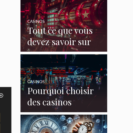
CASINOS
Tout ce que vous
devez savoir sur
les bonus de
bienvenue des
casinos en ligne
CASINOS
Pourquoi choisir
des casinos
acceptant PayPal
?