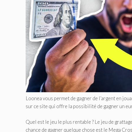
Loonea vous permet de gagner de l’argent en jouan
sur ce site qui offre la possibilité de gagner un e
Quel est le jeu le plus rentable ? Le jeu de gratta
chance de gagner quelque chose est le Mega Cros