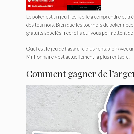
Le poker est un jeu très facile à comprendre et tr
des tournois. Bien que les tournois de poker néce
gratuits appelés freerolls qui vous permettent de 
Quel est le jeu de hasard le plus rentable ? Avec u
Millionnaire » est actuellement la plus rentable.
Comment gagner de l’argent