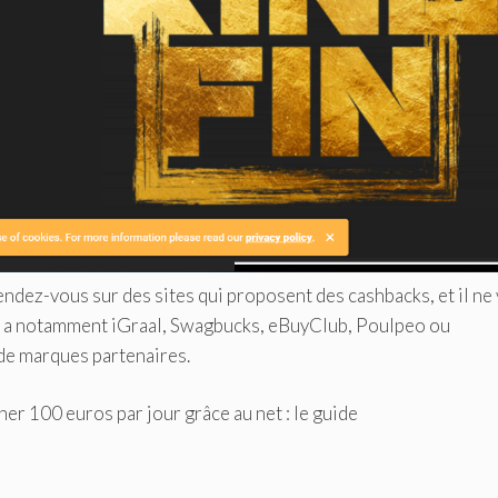
ndez-vous sur des sites qui proposent des cashbacks, et il ne
Il y a notamment iGraal, Swagbucks, eBuyClub, Poulpeo ou
 de marques partenaires.
 100 euros par jour grâce au net : le guide