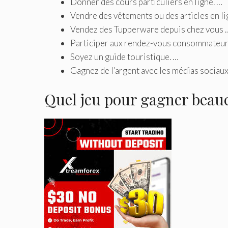
Donner des cours particuliers en ligne. …
Vendre des vêtements ou des articles en li
Vendez des Tupperware depuis chez vous 
Participer aux rendez-vous consommateur
Soyez un guide touristique. …
Gagnez de l’argent avec les médias sociaux
Quel jeu pour gagner beau