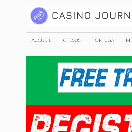
Aller
au
contenu
ACCUEIL
CRÉSUS
TORTUGA
ME