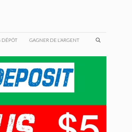
S DÉPÔT
GAGNER DE L’ARGENT